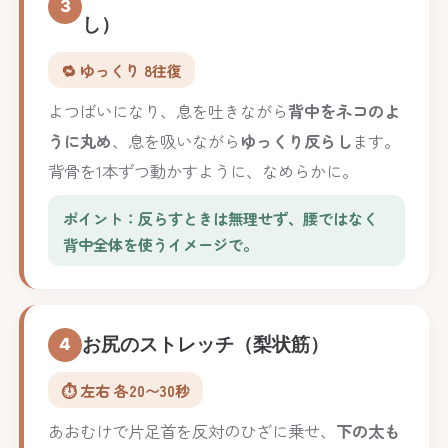
3
し）
🔁 ゆっくり 8往復
よつばいになり、息を吐きながら
背中をネコのよ
うに丸め
、息を吸いながら
ゆっくり反らし
ます。
背骨を1本ずつ動かすように、なめらかに。
ポイント：反らすときは無理せず、腰ではなく
背中全体を使うイメージで。
お尻のストレッチ（梨状筋）
4
⏱️ 左右 各20〜30秒
あおむけで片足首を反対のひざに乗せ、
下の太も