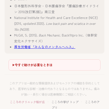
日本整形外科学会・日本腰痛学会『腰痛診療ガイドライ
ン 2019(改訂第2版)』南江堂
National Institute for Health and Care Excellence (NICE)
(2016, updated 2020).
Low back pain and sciatica in over
16s (NG59).
McGill, S. (2015).
Back Mechanic.
Backfitpro Inc.（体幹安
定化エクササイズ）
厚生労働省「みんなのメンタルヘルス」
今すぐ助けが必要なときは
このアプリは一般的な情報提供およびセルフケアの補助を目的として
おり、医学的な診断・治療の代わりとなるものではありません。痛み
が強い・長引く場合は医療機関にご相談ください。
こころのクリニック桜が丘
·
こころの学び トップ
·
こころのア
プリ