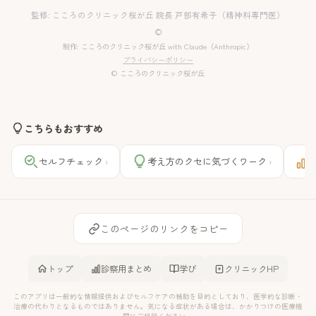
監修: こころのクリニック桜が丘 院長 戸部有希子（精神科専門医）
©
制作: こころのクリニック桜が丘 with Claude（Anthropic）
プライバシーポリシー
© こころのクリニック桜が丘
こちらもおすすめ
セルフチェック
考え方のクセに気づくワーク
›
›
このページのリンクをコピー
トップ
診察用まとめ
学び
クリニックHP
このアプリは一般的な情報提供およびセルフケアの補助を目的としており、医学的な診断・
治療の代わりとなるものではありません。気になる症状がある場合は、かかりつけの医療機
関にご相談ください。