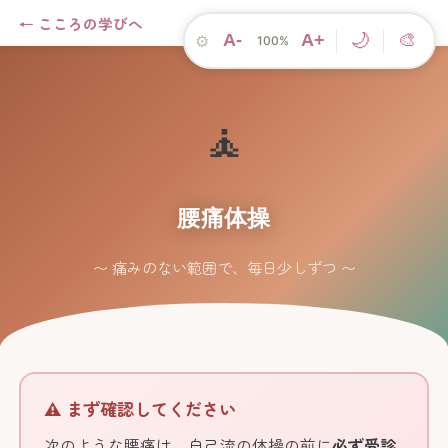
← こころの学びへ
🌸 こころのアプリ
体力作り →
🌙
A-
A+
🎨
⚙
100%
🧘
腰痛体操
〜 痛みのない範囲で、毎日少しずつ 〜
⚠️ まず確認してください
次のような腰痛は、自己流の体操の前に
必ず受診