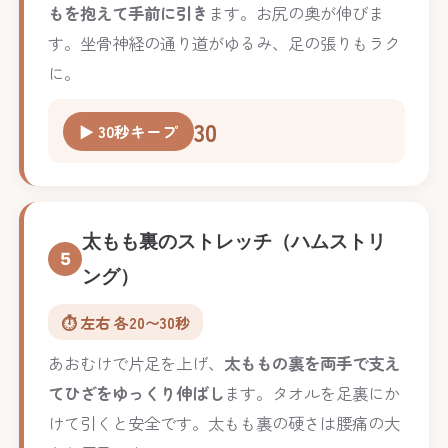
もを抱えて手前に引き
ます。お尻の奥が伸びま
す。坐骨神経の通り道がゆるみ、足の張りもラク
に。
30
▶ 30秒キープ
太もも裏のストレッチ（ハムストリ
5
ング）
⏱️ 左右 各20〜30秒
あおむけで片足を上げ、
太ももの裏を両手で支え
てひざをゆっくり伸ばし
ます。タオルを足裏にか
けて引くと安全です。太もも裏の硬さは腰痛の大