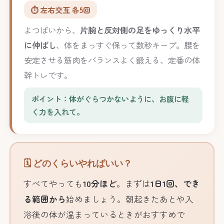
⏱️ 左右交互 各5回
よつばいから、
片腕と反対側の足をゆっくり水平
に伸ばし
、体をまっすぐ保って数秒キープ。腰を
安定させる筋肉をバランスよく鍛える、定番の体
幹トレです。
ポイント：体がぐらつかないように、お腹に軽
く力を入れて。
🗓️ どのくらいやればいい？
すべてやっても
10分ほど
。まずは
1日1回、でき
る範囲から
始めましょう。朝起きたあとや入
浴後の体が温まっているときがおすすめで