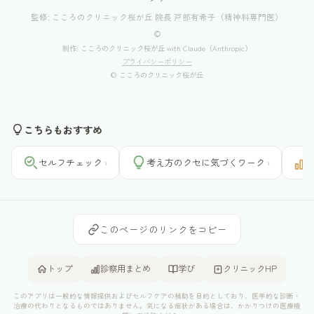
監修: こころのクリニック桜が丘 院長 戸部有希子（精神科専門医）
©
制作: こころのクリニック桜が丘 with Claude（Anthropic）
プライバシーポリシー
© こころのクリニック桜が丘
こちらもおすすめ
セルフチェック
考え方のクセに気づくワーク
›
›
このページのリンクをコピー
トップ
診察用まとめ
学び
クリニックHP
このアプリは一般的な情報提供およびセルフケアの補助を目的としており、医学的な診断・
治療の代わりとなるものではありません。気になる症状がある場合は、かかりつけの医療機