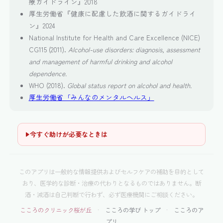
療ガイドライン』2018
厚生労働省『健康に配慮した飲酒に関するガイドライ
ン』2024
National Institute for Health and Care Excellence (NICE)
CG115 (2011).
Alcohol-use disorders: diagnosis, assessment
and management of harmful drinking and alcohol
dependence.
WHO (2018).
Global status report on alcohol and health.
厚生労働省「みんなのメンタルヘルス」
今すぐ助けが必要なときは
このアプリは一般的な情報提供およびセルフケアの補助を目的として
おり、医学的な診断・治療の代わりとなるものではありません。断
酒・減酒は自己判断で行わず、必ず医療機関にご相談ください。
こころのクリニック桜が丘
·
こころの学び トップ
·
こころのア
プリ