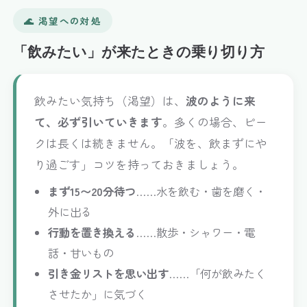
🌊 渇望への対処
「飲みたい」が来たときの乗り切り方
飲みたい気持ち（渇望）は、
波のように来
て、必ず引いていきます
。多くの場合、ピー
クは長くは続きません。「波を、飲まずにや
り過ごす」コツを持っておきましょう。
まず15〜20分待つ
……水を飲む・歯を磨く・
外に出る
行動を置き換える
……散歩・シャワー・電
話・甘いもの
引き金リストを思い出す
……「何が飲みたく
させたか」に気づく