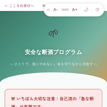
← こころの学びへ
🌸 こころのアプリ
依存症を学ぶ →
🌙
A-
A+
🎨
⚙
100%
🌱
安全な断酒プログラム
〜 ひとりで、急にやめない。体を守りながら手放す 〜
🚨 いちばん大切な注意：自己流の「急な断
酒」は危険です