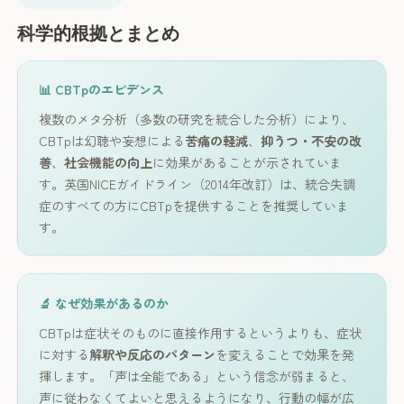
科学的根拠とまとめ
📊 CBTpのエビデンス
複数のメタ分析（多数の研究を統合した分析）により、
CBTpは幻聴や妄想による
苦痛の軽減
、
抑うつ・不安の改
善
、
社会機能の向上
に効果があることが示されていま
す。英国NICEガイドライン（2014年改訂）は、統合失調
症のすべての方にCBTpを提供することを推奨していま
す。
🔬 なぜ効果があるのか
CBTpは症状そのものに直接作用するというよりも、症状
に対する
解釈や反応のパターン
を変えることで効果を発
揮します。「声は全能である」という信念が弱まると、
声に従わなくてよいと思えるようになり、行動の幅が広