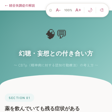
← 統合失調症の解説
ワークシート →
🌸 こころのアプリ
🌙
A-
A+
🎨
⚙
100%
🧠💬
幻聴・妄想との付き合い方
〜 CBTp（精神病に対する認知行動療法）の考え方 〜
SECTION 01
薬を飲んでいても残る症状がある