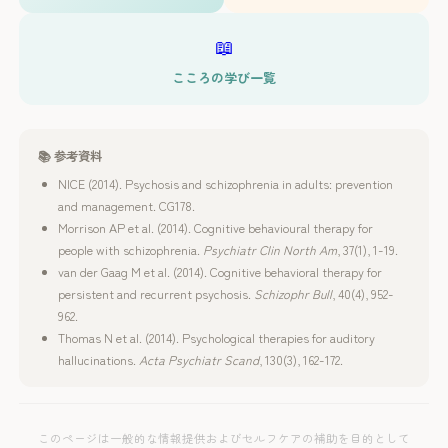
が、回復を支えます。
📖
こころの学び一覧
📚 参考資料
NICE (2014). Psychosis and schizophrenia in adults: prevention
and management. CG178.
Morrison AP et al. (2014). Cognitive behavioural therapy for
people with schizophrenia.
Psychiatr Clin North Am
, 37(1), 1-19.
van der Gaag M et al. (2014). Cognitive behavioral therapy for
persistent and recurrent psychosis.
Schizophr Bull
, 40(4), 952-
962.
Thomas N et al. (2014). Psychological therapies for auditory
hallucinations.
Acta Psychiatr Scand
, 130(3), 162-172.
このページは一般的な情報提供およびセルフケアの補助を目的として