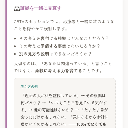
⚖️
証拠を一緒に見直す
CBTpのセッションでは、治療者と一緒に次のような
ことを穏やかに検討します。
その考えを
裏付ける根拠
はどんなことだろう？
その考えと
矛盾する事実
はないだろうか？
別の見方や説明
はできないだろうか？
大切なのは、「あなたは間違っている」と言うこと
ではなく、
柔軟に考える力を育てる
ことです。
考え方の例
「近所の人が私を監視している」→ その根拠は
何だろう？ → 「いつもこちらを見ている気がす
る」→ 他の可能性はないか？ → 「たまたま目が
合っただけかもしれない」「気になるから余計に
目がいくのかもしれない」——
100%でなくても