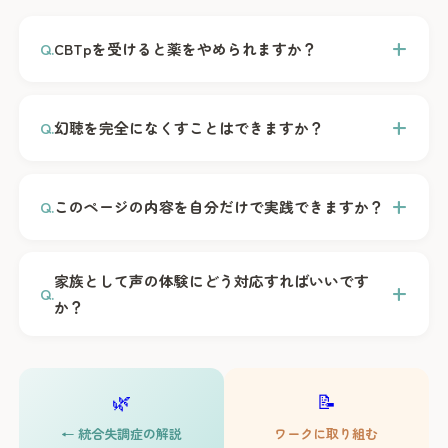
CBTpを受けると薬をやめられますか？
CBTpは薬物療法の代わりではなく、
補完する治療法
で
す。薬の調整は必ず主治医と相談してください。CBTpと
幻聴を完全になくすことはできますか？
薬を組み合わせることで、より安定した回復が期待できま
す。
CBTpの目標は幻聴を「消す」ことではなく、幻聴による
苦痛を減らすこと
です。多くの方が、幻聴は残っていても
このページの内容を自分だけで実践できますか？
「気にならなくなった」「振り回されなくなった」と感じ
るようになります。結果として声の頻度や音量が減る方も
セルフヘルプの部分（Section 04）は日常で試していただ
います。
けます。ただし、CBTpの技法（信念の検証、行動実験な
家族として声の体験にどう対応すればいいです
ど）は
専門の治療者と一緒に行うこと
でより安全かつ効果
か？
的です。興味がある方は主治医にご相談ください。
声の体験を否定（「そんなものは聞こえないはず」）した
り、安易に肯定（「本当に誰かが言っているのかもね」）
🌿
📝
したりせず、
「つらいんだね」「大変だったね」と気持ち
に寄り添う
ことが大切です。本人が安心して話せる関係
← 統合失調症の解説
ワークに取り組む