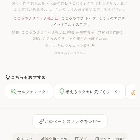
おり、医学的な診断・治療の代わりとなるものではありません。気に
なる症状がある場合は、かかりつけの医療機関にご相談ください。
こころのクリニック桜が丘
·
こころの学び トップ
·
こころのアプリ
·
マインドフルネスアプリ
監修: こころのクリニック桜が丘 院長 戸部有希子（精神科専門医）
制作: こころのクリニック桜が丘 with Claude
© こころのクリニック桜が丘
プライバシーポリシー
こちらもおすすめ
セルフチェック
考え方のクセに気づくワーク
›
›
このページのリンクをコピー
トップ
診察用まとめ
学び
クリニックHP