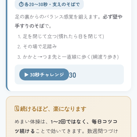
⏱️ 各20〜30秒・支えのそばで
足の裏からのバランス感覚を鍛えます。
必ず壁や
手すりのそば
で。
足を閉じて立つ(慣れたら目を閉じて)
その場で足踏み
かかと→つま先と一直線に歩く(綱渡り歩き)
30
▶ 30秒チャレンジ
🗓️ 続けるほど、楽になります
めまい体操は、
1〜2回ではなく、毎日コツコ
ツ続ける
ことで効いてきます。数週間つづけ