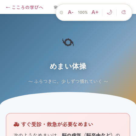
← こころの学びへ
🌸 こころのアプリ
パニックSOS →
🌙
A-
A+
🎨
⚙
100%
🌀
めまい体操
〜 ふらつきに、少しずつ慣れていく 〜
🚑 すぐ受診・救急が必要なめまい
次のようなめまいは、
脳の病気（脳卒中など）
の