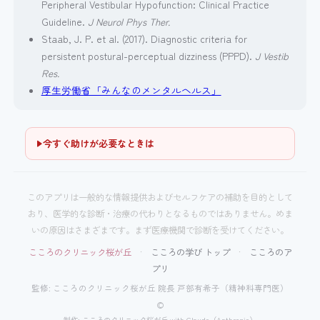
Peripheral Vestibular Hypofunction: Clinical Practice
Guideline.
J Neurol Phys Ther.
Staab, J. P. et al. (2017). Diagnostic criteria for
persistent postural-perceptual dizziness (PPPD).
J Vestib
Res.
厚生労働省「みんなのメンタルヘルス」
今すぐ助けが必要なときは
このアプリは一般的な情報提供およびセルフケアの補助を目的として
おり、医学的な診断・治療の代わりとなるものではありません。めま
いの原因はさまざまです。まず医療機関で診断を受けてください。
こころのクリニック桜が丘
·
こころの学び トップ
·
こころのア
プリ
監修: こころのクリニック桜が丘 院長 戸部有希子（精神科専門医）
©
制作: こころのクリニック桜が丘 with Claude（Anthropic）