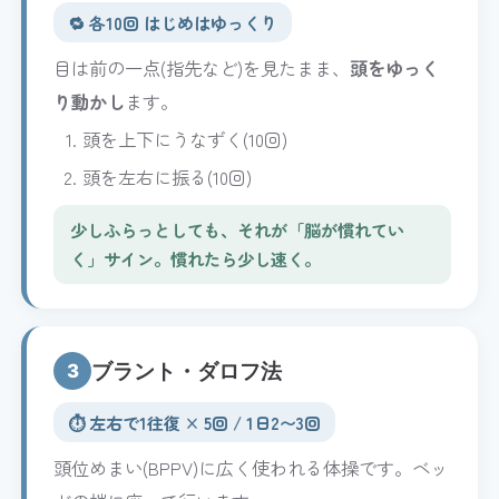
🔁 各10回 はじめはゆっくり
目は前の一点(指先など)を見たまま、
頭をゆっく
り動かし
ます。
頭を上下にうなずく(10回)
頭を左右に振る(10回)
少しふらっとしても、それが「脳が慣れてい
く」サイン。慣れたら少し速く。
ブラント・ダロフ法
3
⏱️ 左右で1往復 × 5回 / 1日2〜3回
頭位めまい(BPPV)に広く使われる体操です。ベッ