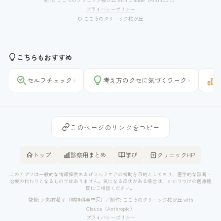
プライバシーポリシー
© こころのクリニック桜が丘
こちらもおすすめ
セルフチェック
考え方のクセに気づくワーク
›
›
このページのリンクをコピー
トップ
診察用まとめ
学び
クリニックHP
このアプリは一般的な情報提供およびセルフケアの補助を目的としており、医学的な診断・
治療の代わりとなるものではありません。気になる症状がある場合は、かかりつけの医療機
関にご相談ください。
監修: 戸部有希子（精神科専門医）／制作: こころのクリニック桜が丘 with
Claude（Anthropic）
プライバシーポリシー