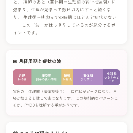
と。 排卵のあと（黄体期＝生理前の約1〜2週間）に
強まり、生理が始まって数日以内にすっと軽くな
り、 生理後〜排卵までの時期はほとんど症状がない
——この「波」がはっきりしているのが見分けるポ
イントです。
📅 月経周期と症状の波
生理前
月経
卵胞期
排卵
黄体期
つらさのピ
1〜5日
調子の良い時期
14日頃
少しずつ…
ーク
紫色の「生理前（黄体期後半）」に症状がピークになり、月
経が始まると数日で楽になります。 この規則的なパターンこ
そが、PMDDを理解する手がかりです。