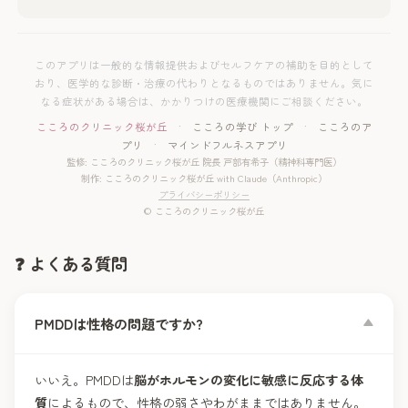
このアプリは一般的な情報提供およびセルフケアの補助を目的として
おり、医学的な診断・治療の代わりとなるものではありません。気に
なる症状がある場合は、かかりつけの医療機関にご相談ください。
こころのクリニック桜が丘
·
こころの学び トップ
·
こころのア
プリ
·
マインドフルネスアプリ
監修: こころのクリニック桜が丘 院長 戸部有希子（精神科専門医）
制作: こころのクリニック桜が丘 with Claude（Anthropic）
プライバシーポリシー
© こころのクリニック桜が丘
❓ よくある質問
PMDDは性格の問題ですか?
いいえ。PMDDは
脳がホルモンの変化に敏感に反応する体
質
によるもので、性格の弱さやわがままではありません。