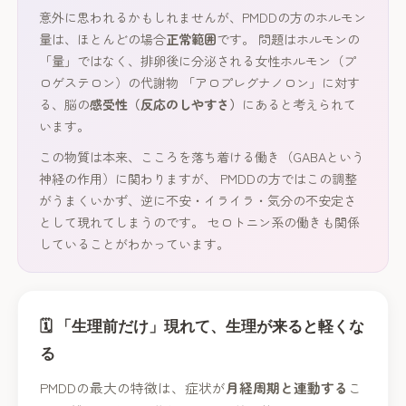
意外に思われるかもしれませんが、PMDDの方のホルモン
量は、ほとんどの場合
正常範囲
です。 問題はホルモンの
「量」ではなく、排卵後に分泌される女性ホルモン（プ
ロゲステロン）の代謝物 「アロプレグナノロン」に対す
る、脳の
感受性（反応のしやすさ）
にあると考えられて
います。
この物質は本来、こころを落ち着ける働き（GABAという
神経の作用）に関わりますが、 PMDDの方ではこの調整
がうまくいかず、逆に不安・イライラ・気分の不安定さ
として現れてしまうのです。 セロトニン系の働きも関係
していることがわかっています。
🗓️ 「生理前だけ」現れて、生理が来ると軽くな
る
PMDDの最大の特徴は、症状が
月経周期と連動する
こ