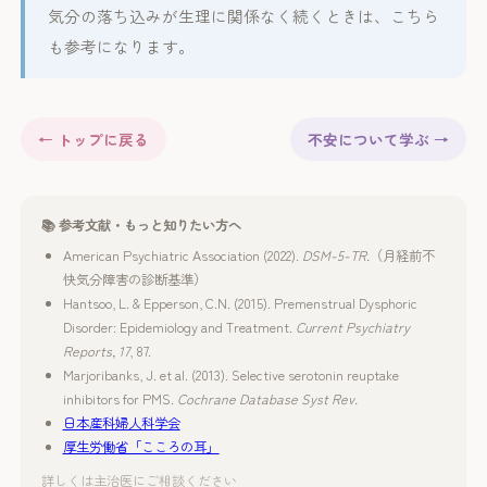
気分の落ち込みが生理に関係なく続くときは、こちら
も参考になります。
← トップに戻る
不安について学ぶ →
📚 参考文献・もっと知りたい方へ
American Psychiatric Association (2022).
DSM-5-TR.
（月経前不
快気分障害の診断基準）
Hantsoo, L. & Epperson, C.N. (2015). Premenstrual Dysphoric
Disorder: Epidemiology and Treatment.
Current Psychiatry
Reports, 17
, 87.
Marjoribanks, J. et al. (2013). Selective serotonin reuptake
inhibitors for PMS.
Cochrane Database Syst Rev.
日本産科婦人科学会
厚生労働省「こころの耳」
詳しくは主治医にご相談ください