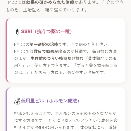
PMDDには
効果の確かめられた治療
があります。 自分に合う
ものを、主治医と一緒に選んでいけます。
💊
SSRI（抗うつ薬の一種）
PMDDの
第一選択の治療
です。うつ病のときと違い、
PMDDでは
数日で効果が出る
のが特徴で、 毎日飲む方法
のほか、
生理前のつらい時期だけ飲む
（黄体期だけの服
用）という使い方もできます。 「ずっと薬を飲み続ける
のは…」とためらう方にも、選びやすい治療です。
💰
低用量ピル（ホルモン療法）
排卵を抑えることで、ホルモンの波そのものをなだらか
にする方法です。 とくにドロスピレノンという成分を含
むタイプがPMDDに用いられます。 体の症状にも、避妊