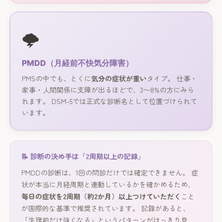
🌩
PMDD（月経前不快気分障害）
PMSの中でも、とくに
気分の症状が重い
タイプ。 仕事・
家事・人間関係に支障が出るほどで、3〜8%の方にみら
れます。 DSM-5では正式な診断名として位置づけられて
います。
📝 診断の決め手は「2周期以上の記録」
PMDDの診断は、1回の問診だけでは確定できません。 症
状が本当に月経周期と連動しているかを確かめるため、
毎日の症状を2周期（約2か月）以上つけていただく
こと
が国際的な基準で推奨されています。 記録があると、
「生理前だけ強くなる」というパターンがはっきり見