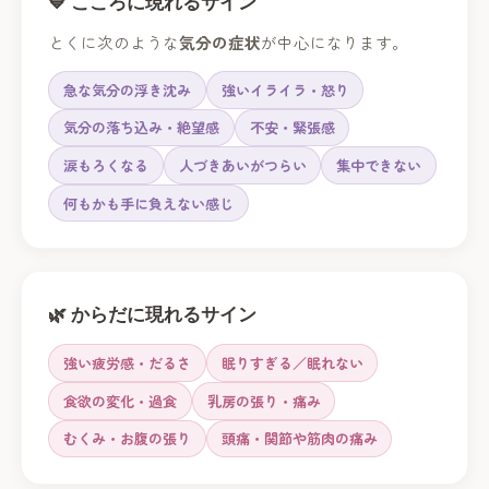
💙 こころに現れるサイン
とくに次のような
気分の症状
が中心になります。
急な気分の浮き沈み
強いイライラ・怒り
気分の落ち込み・絶望感
不安・緊張感
涙もろくなる
人づきあいがつらい
集中できない
何もかも手に負えない感じ
🌿 からだに現れるサイン
強い疲労感・だるさ
眠りすぎる／眠れない
食欲の変化・過食
乳房の張り・痛み
むくみ・お腹の張り
頭痛・関節や筋肉の痛み