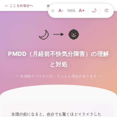
← こころの学びへ
セルフチェック →
🌸 こころのアプリ
🌙
A-
A+
🎨
⚙
100%
🌙 → 🌚
PMDD（月経前不快気分障害）の理解
と対処
〜 生理前のつらさには、ちゃんと理由があります 〜
生理の前になると、自分でも驚くほどイライラした