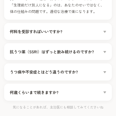
「生理前だけ別人になる」のは、あなたのせいではなく、
体の仕組みの問題です。適切な治療で楽になります。
何科を受診すればいいですか?
気分の症状（イライラ・落ち込み・不安）が中心なら
精神
抗うつ薬（SSRI）はずっと飲み続けるのですか?
科・心療内科
、体の症状やピルでの治療を考えるなら
婦人
科
が相談先になります。当院では精神科の立場からサポー
トし、必要に応じて婦人科と連携します。まずは話しやす
PMDDの場合、
生理前のつらい時期だけ飲む方法
もありま
うつ病や不安症とはどう違うのですか?
いところから大丈夫です。
す。うつ病と違ってPMDDでは数日で効果が出るため、毎
日服用するか・必要な時期だけにするかを、症状に合わせ
て主治医と選べます。
いちばんの違いは
「生理が始まると数日で楽になる」周期
何歳くらいまで続きますか?
性
です。うつ病や不安症は時期に関係なく続きます。ただ
し、もともとのうつ・不安が生理前に悪化することもある
気になることがあれば、主治医にも相談してみてくださいね
ため、毎日の症状記録で見分けていきます。
PMDDは月経周期に伴うものなので、基本的に
閉経で自然
に終わります
。ただし、つらい時期をただ耐える必要はあ