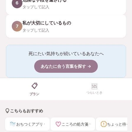
6
タップして記入
私が大切にしているもの
7
タップして記入
死にたい気持ちが続いているあなたへ
あなたに合う言葉を探す →
📋
🆘
つらいとき
プラン
こちらもおすすめ
おちつくアプリ
こころの処方箋
ちょっと待っ
›
›