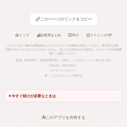
このページのリンクをコピー
トップ
診察用まとめ
学び
クリニックHP
このアプリは一般的な情報提供およびセルフケアの補助を目的としており、医学的な診断・
治療の代わりとなるものではありません。気になる症状がある場合は、かかりつけの医療機
関にご相談ください。
監修: 戸部有希子（精神科専門医）／制作: こころのクリニック桜が丘 with
Claude（Anthropic）
プライバシーポリシー
© こころのクリニック桜が丘
今すぐ助けが必要なときは
📤
このアプリを共有する