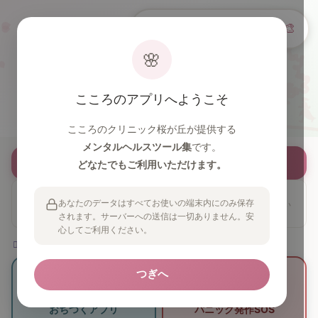
🌙
⚙
A-
A+
🎨
100%
🌸
こころのアプリ
こころのアプリへようこそ
患者さま向けウェブアプリ
こころのクリニック桜が丘が提供する
メンタルヘルスツール集
です。
🌸 当院への相談・ご予約はこちら
どなたでもご利用いただけます。
使い方に迷ったら「使い方ガイド」へ
TIP
📱
あなたのデータはすべてお使いの端末内にのみ保存
ホーム画面への追加方法や、困りごと別のおすすめツールをまとめてい
ます。
されます。サーバーへの送信は一切ありません。安
心してご利用ください。
😮‍💨 今つらいときに
つぎへ
おちつくアプリ
パニック発作SOS