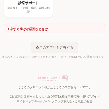
診察サポート
初診ガイド・お薬・病気・制度の解
説
今すぐ助けが必要なときは
📤
このアプリを共有する
※ あなたの記録やデータは共有されません。アプリのURLのみが共有されます。
こころのクリニック桜が丘
こころの学び
おちつくアプリ
ご家族向け
診察用まとめ
よくある質問
医療従事者の方へ
使い方ガイド
サイトマップ
データのバックアップ
不具合・ご意見の報告