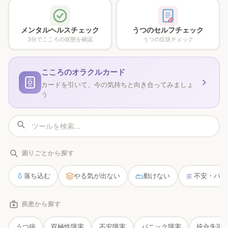
🩺
📋
診察サポート
›
🌙
診察用まとめ
›
安眠アプリ
›
メンタルヘルスチェック
うつのセルフチェック
👨‍👩‍👧
ご家族の方へ
›
3分でこころの状態を確認
うつの症状チェック
📖
ワーク＆スキル
›
こころのオラクルカード
🧭
セラピーから探す
›
カードを引いて、今の気持ちと向き合ってみましょ
う
🏠
休職・復職ガイド
›
困りごとから探す
落ち込む
やる気が出ない
動けない
不安・パニ
疾患から探す
うつ病
双極性障害
不安障害
パニック障害
統合失調