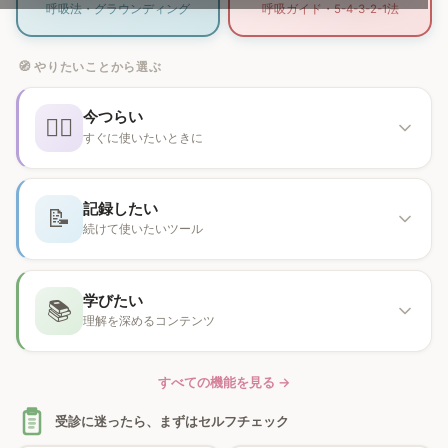
呼吸法・グラウンディング
呼吸ガイド・5-4-3-2-1法
🧭 やりたいことから選ぶ
今つらい
😮‍💨
すぐに使いたいときに
🫁
パニック発作SOS
›
記録したい
📝
続けて使いたいツール
🌬
おちつくアプリ
›
📝
⏸
気分の記録
›
ちょっと待ってアプリ
›
学びたい
📚
理解を深めるコンテンツ
😴
🛡️
睡眠日誌
›
セーフティプラン
›
📚
💊
こころの学び
›
💗
服薬チェッカー
›
こころの処方箋
›
すべての機能を見る →
❓
✅
こころのQ&A
受診に迷ったら、まずはセルフチェック
›
🍃
セルフチェック
›
記憶を手放すアプリ
›